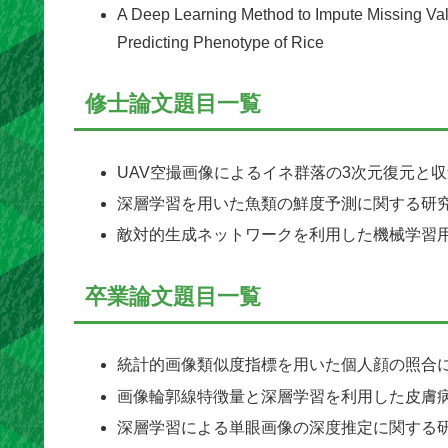
A Deep Learning Method to Impute Missing V
Predicting Phenotype of Rice
修士論文題目一覧
UAV空撮画像によるイネ群落の3次元復元と収量P
深層学習を用いた魚類の鮮度予測に関する研
敵対的生成ネットワークを利用した機械学習
卒業論文題目一覧
統計的画像類似度指標を用いた個人顔の照合
画像輪郭線特徴量と深層学習を利用した皮膚
深層学習による単眼画像の深度推定に関する