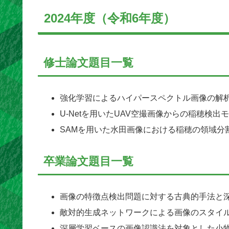
2024年度（令和6年度）
修士論文題目一覧
強化学習によるハイパースペクトル画像の解
U-Netを用いたUAV空撮画像からの稲穂検
SAMを用いた水田画像における稲穂の領域分
卒業論文題目一覧
画像の特徴点検出問題に対する古典的手法と
敵対的生成ネットワークによる画像のスタイ
深層学習ベースの画像認識法を対象とした小