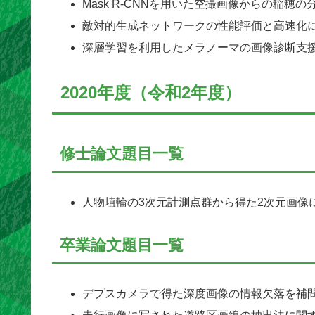
Mask R-CNNを用いた空撮画像からの稲穂
敵対的生成ネットワークの性能評価と高速化
深層学習を利用したメラノーマの画像診断支
2020年度（令和2年度）
修士論文題目一覧
人物埴輪の3次元計測点群から得た2次元画像
卒業論文題目一覧
デプスカメラで得た深度画像の情報欠落を補