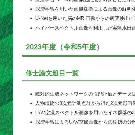
深層学習を用いた画風変換による画像の鮮明
U-Netを用いた脳のMRI画像からの病変検出
ハイパースペクトル画像を利用した実験水田
2023年度（令和5年度）
修士論文題目一覧
敵対的生成ネットワークの性能評価とデータ
人物埴輪の3次元計測点群から得た2次元顔画
UAV空撮スペクトル画像を用いたイネ群落の
深層学習によるUAV空撮画像からの稲穂の分