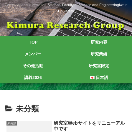
Computer and Information Science, Faculty of Science and EngineeringIwate
University
TOP
研究内容
メンバー
研究業績
その他活動
研究室限定
講義2026
日本語
未分類
研究室Webサイトをリニューアル
未分類
中です