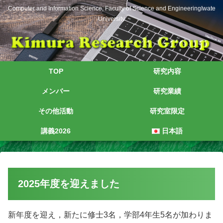
Computer and Information Science, Faculty of Science and EngineeringIwate
University
TOP
研究内容
メンバー
研究業績
その他活動
研究室限定
講義2026
日本語
2025年度を迎えました
新年度を迎え，新たに修士3名，学部4年生5名が加わりま